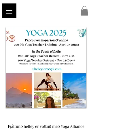
Þjálfun Shelley er vottuð með Yoga Alliance