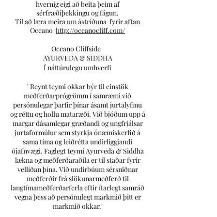
hvernig eigi að beita þeim af
sérfræðiþekkingu og fágun.
Til að læra meira um ástríðuna
fyrir aftan
Oceano
http://oceanocliff.com/
Oceano Cliffside
AYURVEDA & SIDDHA
Í náttúrulegu umhverfi
' Reynt teymi okkar býr til einstök
meðferðarprógrömm í samræmi við
persónulegar þarfir þínar ásamt jurtalyfinu
og réttu og hollu mataræði. Við bjóðum upp á
margar dásamlegar græðandi og ungfrjálsar
jurtaformúlur sem styrkja ónæmiskerfið á
sama tíma og leiðrétta undirliggjandi
ójafnvægi. Faglegt teymi Ayurveda & Siddha
lækna og meðferðaraðila er til staðar fyrir
vellíðan þína. Við undirbúum sérsniðnar
meðferðir frá slökunarmeðferð til
langtímameðferðarferla eftir ítarlegt samráð
vegna þess að persónulegt markmið þitt er
markmið okkar.'