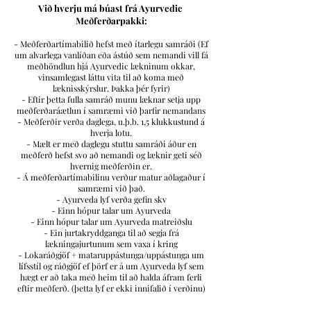
Við hverju má búast frá Ayurvedic
Meðferðarpakki:
- Meðferðartímabilið hefst með ítarlegu samráði (Ef
um alvarlega vanlíðan eða ástúð sem nemandi vill fá
meðhöndlun hjá Ayurvedic lækninum okkar,
vinsamlegast láttu vita til að koma með
læknisskýrslur. Þakka þér fyrir)
- Eftir þetta fulla samráð munu læknar setja upp
meðferðaráætlun í samræmi við þarfir nemandans
- Meðferðir verða daglega, u.þ.b. 1,5 klukkustund á
hverja lotu.
- Mælt er með daglegu stuttu samráði áður en
meðferð hefst svo að nemandi og læknir geti séð
hvernig meðferðin er.
- Á meðferðartímabilinu verður matur aðlagaður í
samræmi við það.
- Ayurveda lyf verða gefin skv
- Einn hópur talar um Ayurveda
- Einn hópur talar um Ayurveda matreiðslu
- Ein jurtakryddganga til að segja frá
lækningajurtunum sem vaxa í kring
- Lokaráðgjöf + mataruppástunga/uppástunga um
lífsstíl og ráðgjöf ef þörf er á um Ayurveda lyf sem
hægt er að taka með heim til að halda áfram ferli
eftir meðferð. (þetta lyf er ekki innifalið í verðinu)