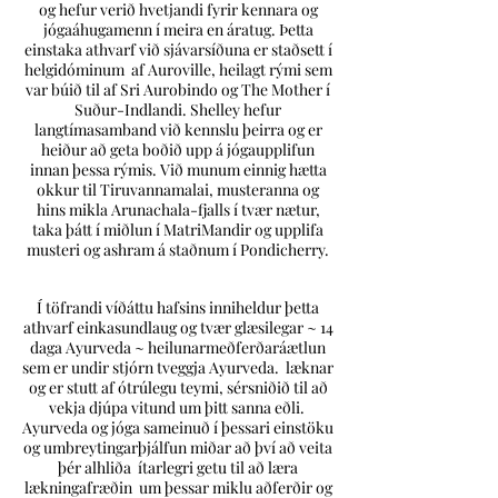
og hefur verið hvetjandi fyrir kennara og
jógaáhugamenn í meira en áratug. Þetta
einstaka athvarf við sjávarsíðuna er staðsett í
helgidóminum
af Auroville, heilagt rými sem
var búið til af Sri Aurobindo og The Mother í
Suður-Indlandi. Shelley hefur
langtímasamband við kennslu þeirra og er
heiður að geta boðið upp á jógaupplifun
innan þessa rýmis. Við munum einnig hætta
okkur til Tiruvannamalai, musteranna og
hins mikla Arunachala-fjalls í tvær nætur,
taka þátt í miðlun í MatriMandir og upplifa
musteri og ashram á staðnum í Pondicherry.
Í töfrandi víðáttu hafsins inniheldur þetta
athvarf einkasundlaug og tvær glæsilegar ~ 14
daga Ayurveda ~ heilunarmeðferðaráætlun
sem er undir stjórn tveggja Ayurveda.
læknar
og er stutt af ótrúlegu teymi, sérsniðið til að
vekja djúpa vitund um þitt sanna eðli.
Ayurveda og jóga sameinuð í þessari einstöku
og umbreytingarþjálfun miðar að því að veita
þér alhliða
ítarlegri getu til að læra
lækningafræðin
um þessar miklu aðferðir og