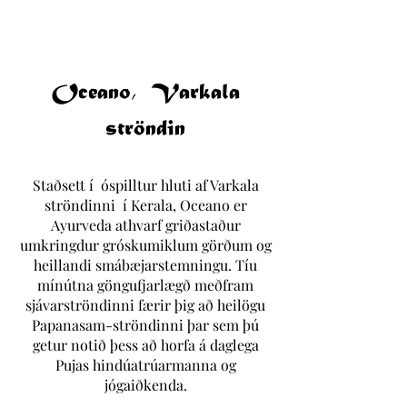
Oceano, Varkala
ströndin
Staðsett í
óspilltur hluti af Varkala
ströndinni
í Kerala, Oceano er
Ayurveda athvarf griðastaður
umkringdur gróskumiklum görðum og
heillandi smábæjarstemningu. Tíu
mínútna göngufjarlægð meðfram
sjávarströndinni færir þig að heilögu
Papanasam-ströndinni þar sem þú
getur notið þess að horfa á daglega
Pujas hindúatrúarmanna og
jógaiðkenda.