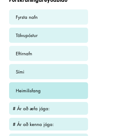
Forskráningareyðublað