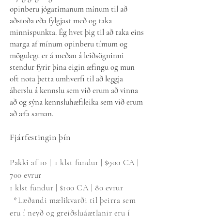
opinberu jógatímanum mínum til að
aðstoða eða fylgjast með og taka
minnispunkta. Ég hvet þig til að taka eins
marga af mínum opinberu tímum og
mögulegt er á meðan á leiðsögninni
stendur fyrir þína eigin æfingu og mun
oft nota þetta umhverfi til að leggja
áherslu á kennslu sem við erum að vinna
að og sýna kennsluhæfileika sem við erum
að æfa saman.
Fjárfestingin þín
Pakki af 10 |
1 klst fundur | $900 CA |
700 evrur
1 klst fundur | $100 CA | 80 evrur
*Læðandi mælikvarði til þeirra sem
eru í neyð og greiðsluáætlanir eru í