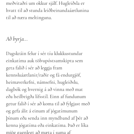
meðvitaðri um okkur sjálf. Hugleiðsla er
hvatt til að stunda leiðbeinandaáætlunina
til að næra meltinguna.
Að byrja...
Dagskráin felur í sér tíu klukkustundar
einkatíma auk tölvupóstsamskipta sem
geta falið í sér að leggja fram
kennsluáætlanir/raðir og fá endurgjöf,
heimaverkefni, námsefni, hugleiðslu,
dagbók og hvernig á að vinna með mat
eða heilbrigða lífsstíl. Einn af fundunum
getur falið í sér að koma til að fylgjast með
og gefa álit á einum af jógatímunum
þínum eða senda inn myndband af þér að
kenna jógatíma eða einkatíma. Það er líka
mjög gagnlegt að mæta í suma af