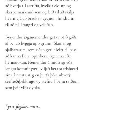
að hvetja til ástríðu, kveikja eldinn og
skerpa markmið sem og leið til að skilja
hvernig á að þrauka í gegnum hindranir
til að ná árangri og vellíðan.
Byrjendur jóganemendur geta notið góðs
af því að byggja upp grunn iðkunar og
sjálfstrausts, sem síðan getur leitt til þess
að kanna fleiri opinbera jógatíma eða
heimaiðkun. Nemendur á miðstigi eða
lengra komnir gætu viljað færa starfshætti
sína á næsta stig en þurfa þó einhverja
sérfræðiþekkingu og stefnu á þeim sviðum
sem þeir vilja dýpka.
Fyrir jógakennara...