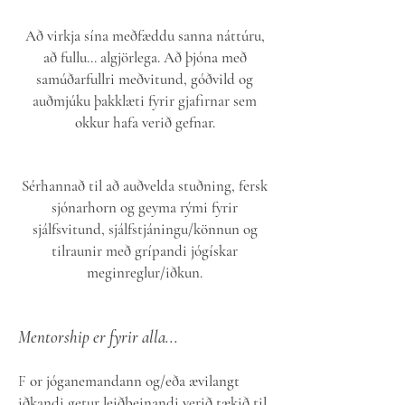
Að virkja sína meðfæddu sanna náttúru,
að fullu... algjörlega. Að þjóna með
samúðarfullri meðvitund, góðvild og
auðmjúku þakklæti fyrir gjafirnar sem
okkur hafa verið gefnar.
Sérhannað til að auðvelda stuðning, fersk
sjónarhorn og geyma rými fyrir
sjálfsvitund, sjálfstjáningu/könnun og
tilraunir með grípandi jógískar
meginreglur/iðkun.
Mentorship er fyrir alla...
F
or jóganemandann og/eða ævilangt
iðkandi getur leiðbeinandi verið tækið til