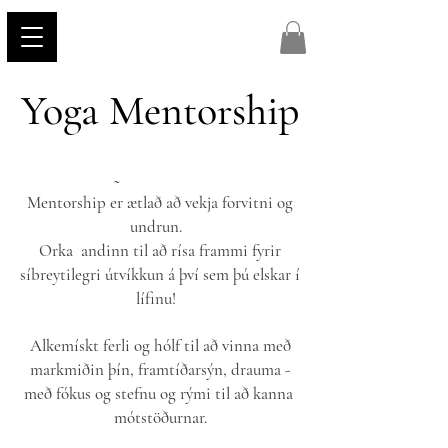
Yoga Mentorship
~
Mentorship er ætlað að vekja forvitni og
undrun.
Orka
andinn til að rísa frammi fyrir
síbreytilegri útvíkkun á því sem þú elskar í
lífinu!
Alkemískt ferli og hólf til að vinna með
markmiðin þín, framtíðarsýn, drauma -
með fókus og stefnu og rými til að
kanna
mótstöðurnar.