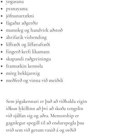
yogasana
pranayama
jöfnunartækni
fágaðar aðgerðir
munnleg og handvirk aðstoð
áhrifarík vísbending
líffræði og líffærafræði
fíngerð kerfi líkamans
skapandi raðgreiningu
framsækin kennsla
mörg bekkjarstig
meðferð og vinna við meiðsli
Sem jógakennari er það að viðhalda eigin
iðkun lykillinn að því að skoða tengslin
við sjálfan sig og aðra. Mentorship er
gagnlegur spegill til að endurspegla þau
svið sem við getum vaxið á og orðið