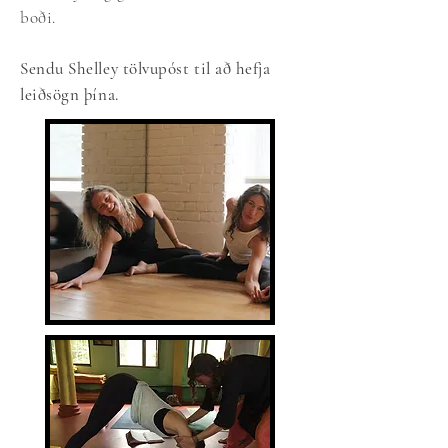
boði.
Sendu Shelley tölvupóst til að hefja
leiðsögn þína.